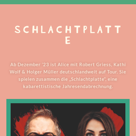
SCHLACHTPLATT
E
Ab Dezember ’23 ist Alice mit Robert Griess, Kathi
Wolf & Holger Müller deutschlandweit auf Tour. Sie
spielen zusammen die „Schlachtplatte“, eine
kabarettistische Jahresendabrechnung.