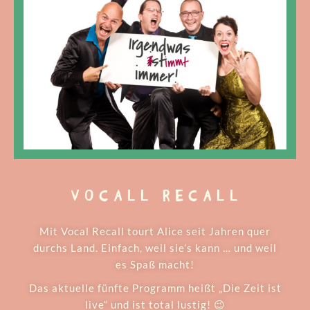
VOCALL RECALL
Mit Vocal Recall tourt Alice seit Jahren quer
durchs Land. Einfach, weil sie’s kann … und weil
es Spaß macht!
Das aktuelle fünfte Programm heißt „Die Zeit ist
live“ und ist total lustig! 😉